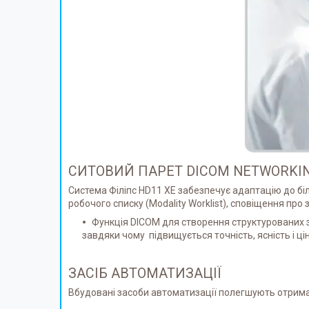
СИТОВИЙ ПАРЕТ DICOM NETWORKI
Система Філіпс HD11 XE забезпечує адаптацію до біл
робочого списку (Modality Worklist), сповіщення про
Функція DICOM для створення структурованих звіт
завдяки чому підвищується точність, ясність і цін
ЗАСІБ АВТОМАТИЗАЦІЇ
Вбудовані засоби автоматизації полегшують отриман