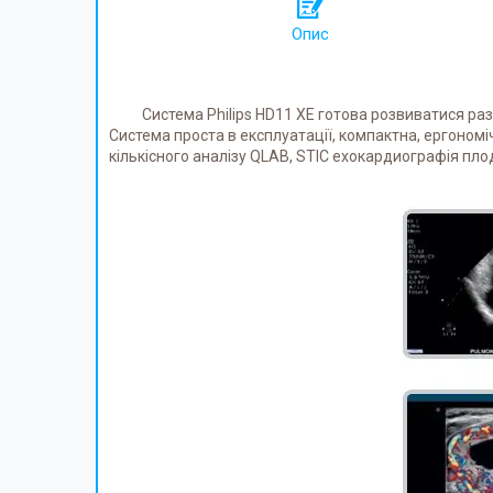
Опис
Система Philips HD11 XE готова розвиватися разом 
Система проста в експлуатації, компактна, ергономіч
кількісного аналізу QLAB, STIC ехокардиографія плода