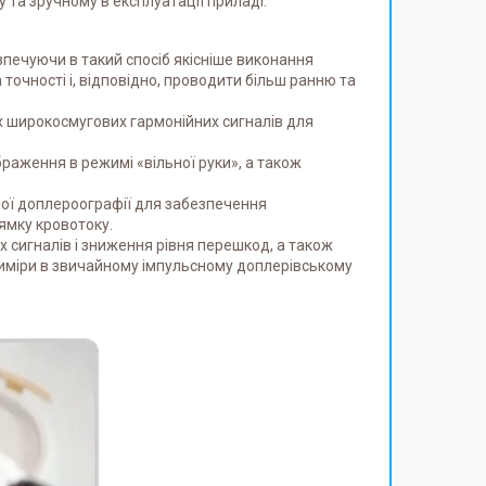
у та зручному в експлуатації приладі.
печуючи в такий спосіб якісніше виконання
точності і, відповідно, проводити більш ранню та
их широкосмугових гармонійних сигналів для
раження в режимі «вільної руки», а також
ої доплероографії для забезпечення
ямку кровотоку.
 сигналів і зниження рівня перешкод, а також
иміри в звичайному імпульсному доплерівському