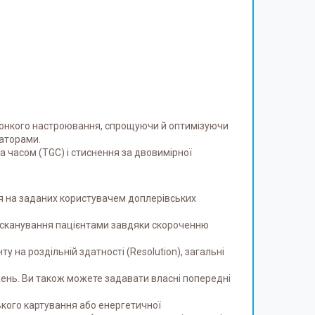
в тонкого настроювання, спрощуючи й оптимізуючи
раторами.
 часом (TGC) і стиснення за двовимірної
ня на заданих користувачем доплерівських
я сканування пацієнтами завдяки скороченню
 на роздільній здатності (Resolution), загальні
жень. Ви також можете задавати власні попередні
кого картування або енергетичної