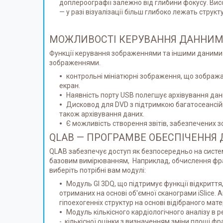
доплероографії залежно від глибини фокусу. Вис
— у разі візуалізації більш глибоко лежать струк
МОЖЛИВОСТІ КЕРУВАННЯ ДАННИМИ
Функції керування зображеннями та іншими даними з
зображеннями.
контрольні мініатюрні зображення, що зобража
екран.
Наявність порту USB полегшує архівування дан
Дисковод для DVD з підтримкою багатосеансійн
також архівування даних.
Є можливість створення звітів, забезпечених 
QLAB — ПРОГРАМВЕ ОБЕСПІЧЕННЯ 
QLAB забезпечує доступ як безпосередньо на систем
базовим вимірюванням, Наприклад, обчислення фрак
виберіть потрібні вам модулі:
Модуль GI 3DQ, що підтримує функції відкриття
отриманих на основі об'ємної сканограми iSlice
гіпоехогенніх структур на основі відібраного мате
Модуль кількісного кардіологічного аналізу в
- кількісної оцінки з визначенням зміни площі фр