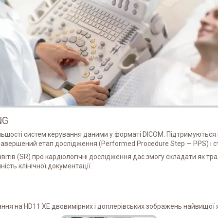
NG
ьшості систем керування даними у форматі DICOM. Підтримуються DIC
 завершений етап дослідження (Performed Procedure Step — PPS) і ст
ів (SR) про кардіологічні дослідження дає змогу складати як традиц
ність клінічної документації.
ня на HD11 XE двовимірних і доплерівських зображень найвищої якос