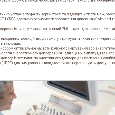
у платформу, а також необхідні вам сучасні технології в мобільном
но усуває артефакти зернистості та підвищує чіткість меж, забез
T і XRES дає змогу отримувати зображення дивовижної чіткості та 
інверсією імпульсу — запатентований Philips метод отримання чист
лощинних проєкцій, що дає змогу отримувати якісні тривимірні зоб
ізуалізації.
ибором оптимальної частоти колірного картування або енергетичн
хнологія енергетичного доплера (CPA) для оцінки амплітуди та напр
доплер із технологією адаптивного доплера для посилення слабких
в (HPRF) для вимірювання швидкостей, що перевищують доступні в