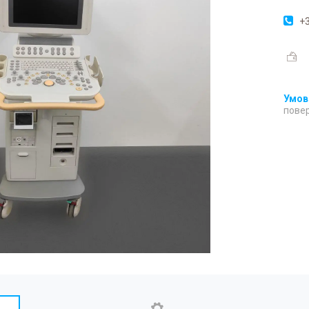
+3
повер