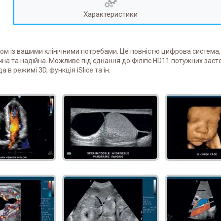
Характеристики
із вашими клінічними потребами. Це повністю цифрова система, що
на та надійна. Можливе під'єднання до Філіпс HD11 потужних застос
 в режимі 3D, функція iSlice та ін.