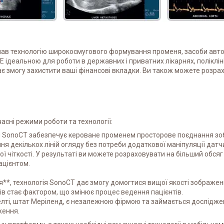
ав технологію широкосмугового формування променя, засоби автома
XE ідеальною для роботи в державних і приватних лікарнях, поліклін
є змогу захистити ваші фінансові вкладки. Ви також можете розра
асні режими роботи та технології:
SonoCT забезпечує кероване променем просторове поєднання зобр
декількох ліній огляду без потреби додаткової маніпуляції датчик
іткості. У результаті ви можете розраховувати на більший обсяг к
ацієнтом.
**, технологія SonoCT дає змогу домогтися вищої якості зображе
дків стає фактором, що змінює процес ведення пацієнтів.
белті, штат Меріленд, є незалежною фірмою та займається дослідже
ження.