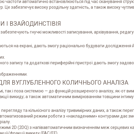
окі частоти автоматично встановлюються під час сканування структ
тур. Це забезпечує високу роздільну здатність, а також високу чутли
 І ВЗАЙОДИНСТІВІЯ
абезпечують гнучкі можливості записування, архівування, редагув
ються на екрані, дають змогу раціонально будувати дослідження й
их.
ого запису та додаткові периферійні пристрої дають змогу задово
зображеннями.
ДЛЯ ВУГЛУБЛЕННОГО КОЛИЧНЬОГО АНАЛІЗА
і, так і поза системою — до функцій розширеного аналізу, як-от в
ції викиду; а також автоматичним вимірюванням товщини інтиму-м
, перегляду та кількісного аналізу тривимірних даних, а також пере
. Автоматизований режим роботи з «накладеними» контурами дає зм
ріалу.
 режимі 2D (2DQ) з напівавтоматичним визначенням меж серцевих ка
акції/фракції викиду (FAC/EF)