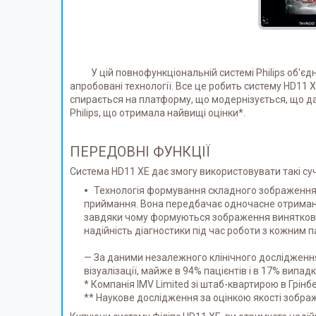
У цій повнофункціональній системі Philips об'єдн
апробовані технології. Все це робить систему HD11 
спирається на платформу, що модернізується, що да
Philips, що отримала найвищі оцінки*.
ПЕРЕДОВНІ ФУНКЦІЇ
Система HD11 XE дає змогу використовувати такі суч
Технологія формування складного зображення 
приймання. Вона передбачає одночасне отримання 
завдяки чому формуються зображення виняткової ч
надійність діагностики під час роботи з кожним п
— За даними незалежного клінічного дослідження
візуалізації, майже в 94% пацієнтів і в 17% випа
* Компанія IMV Limited зі штаб-квартирою в Грін
** Наукове дослідження за оцінкою якості зобра