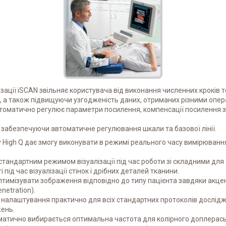
ізації iSCAN звільняє користувача від виконання численних крокі
, а також підвищуючи узгодженість даних, отриманих різними опе
томатично регулює параметри посилення, компенсації посилення за
забезпечуючи автоматичне регулювання шкали та базової лінії.
 High Q дає змогу виконувати в режимі реального часу вимірюван
стандартним режимом візуалізації під час роботи зі складними дл
під час візуалізації стінок і дрібних деталей тканини.
птимізувати зображення відповідно до типу пацієнта завдяки акценту
netration).
ні налаштування практично для всіх стандартних протоколів дослід
жень.
матично вибирається оптимальна частота для колірного доплерась