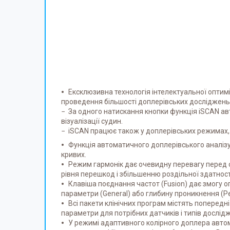
Ексклюзивна технологія інтелектуальної оптим
проведення більшості доплерівських досліджень
− За одного натискання кнопки функція iSCAN ав
візуалізації судин.
− iSCAN працює також у доплерівських режимах, 
Функція автоматичного доплерівського аналізу
кривих.
Режим гармонік дає очевидну перевагу перед 
рівня перешкод і збільшенню роздільної здатності 
Клавіша поєднання частот (Fusion) дає змогу о
параметри (General) або глибину проникнення (Pe
Всі пакети клінічних програм містять поперед
параметри для потрібних датчиків і типів дослід
У режимі адаптивного колірного доплера авто