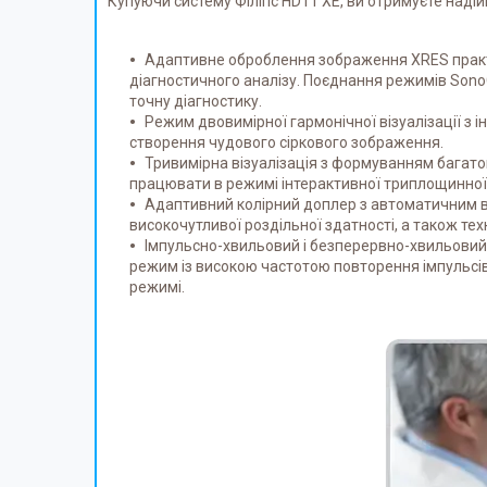
Купуючи систему Філіпс HD11 XE, ви отримуєте надійн
Адаптивне оброблення зображення XRES практич
діагностичного аналізу. Поєднання режимів SonoC
точну діагностику.
Режим двовимірної гармонічної візуалізації з 
створення чудового сіркового зображення.
Тривимірна візуалізація з формуванням багатоп
працювати в режимі інтерактивної триплощинної в
Адаптивний колірний доплер з автоматичним в
високочутливої роздільної здатності, а також те
Імпульсно-хвильовий і безперервно-хвильовий 
режим із високою частотою повторення імпульсі
режимі.