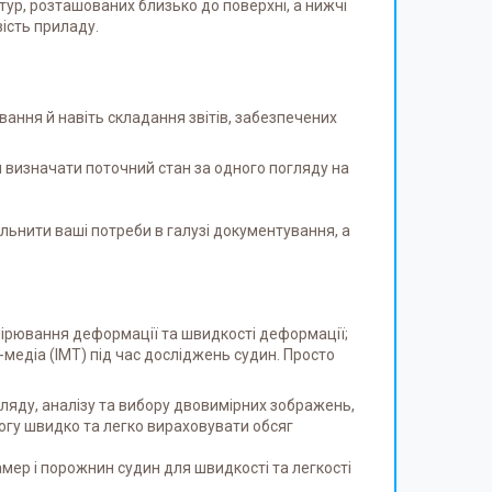
ур, розташованих близько до поверхні, а нижчі
вість приладу.
ання й навіть складання звітів, забезпечених
 визначати поточний стан за одного погляду на
льнити ваші потреби в галузі документування, а
имірювання деформації та швидкості деформації;
едіа (IMT) під час досліджень судин. Просто
гляду, аналізу та вибору двовимірних зображень,
огу швидко та легко вираховувати обсяг
мер і порожнин судин для швидкості та легкості