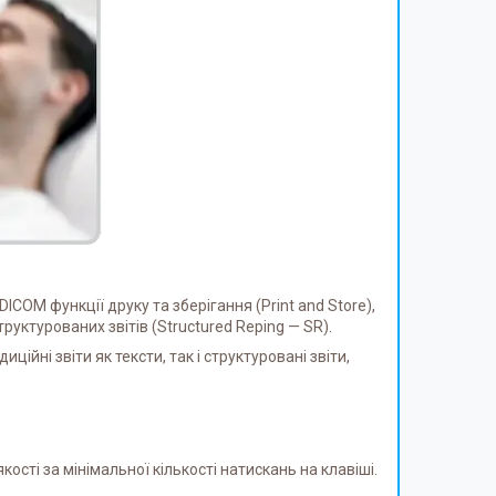
OM функції друку та зберігання (Print and Store),
руктурованих звітів (Structured Reping — SR).
ійні звіти як тексти, так і структуровані звіти,
ті за мінімальної кількості натискань на клавіші.