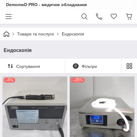
DemomeD PRO - медичне обладнання
Товари та послуги
Ендоскопія
Ендоскопія
Сортування
0
Фільтри
–6%
–25%