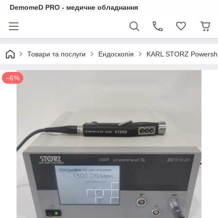
DemomeD PRO - медичне обладнання
Товари та послуги
Ендоскопія
KARL STORZ Powersha
–6%