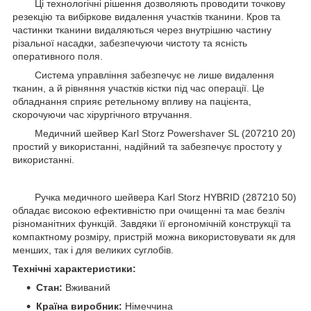
Ці технологічні рішення дозволяють проводити точкову
резекцію та вибіркове видалення участків тканини. Кров та
частинки тканини видаляються через внутрішню частину
різальної насадки, забезпечуючи чистоту та ясність
оперативного поля.
Система управління забезпечує не лише видалення
тканин, а й рівняння участків кістки під час операції. Це
обладнання сприяє ретельному впливу на пацієнта,
скорочуючи час хірургічного втручання.
Медичний шейвер Karl Storz Powershaver SL (207210 20)
простий у використанні, надійний та забезпечує простоту у
використанні.
Ручка медичного шейвера Karl Storz HYBRID (287210 50)
обладає високою ефективністю при очищенні та має безліч
різноманітних функцій. Завдяки її ергономічній конструкції та
компактному розміру, пристрій можна використовувати як для
менших, так і для великих суглобів.
Технічні характеристики:
Стан:
Вживаний
Країна виробник:
Німеччина