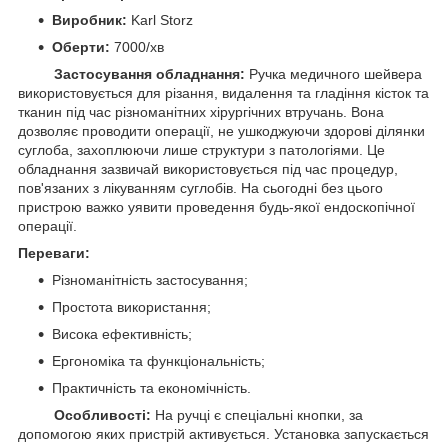
Виробник:
Karl Storz
Оберти:
7000/хв
Застосування обладнання:
Ручка медичного шейвера
використовується для різання, видалення та гладіння кісток та
тканин під час різноманітних хірургічних втручань. Вона
дозволяє проводити операції, не ушкоджуючи здорові ділянки
суглоба, захоплюючи лише структури з патологіями. Це
обладнання зазвичай використовується під час процедур,
пов'язаних з лікуванням суглобів. На сьогодні без цього
пристрою важко уявити проведення будь-якої ендоскопічної
операції.
Переваги:
Різноманітність застосування;
Простота використання;
Висока ефективність;
Ергономіка та функціональність;
Практичність та економічність.
Особливості:
На ручці є спеціальні кнопки, за
допомогою яких пристрій активується. Установка запускається