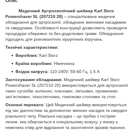
Опис
Медичний Артроскопічний шейвер Karl Storz
Powershaver SL (207210 20)
– спеціалізоване медичне
обладнання для артроскопії, обладнане змінними насадками
та свердлами. Особливості конструкції дозволяють проводити
процедури обережно та без додаткових травм. Обладнання
підходить для різноманітних хірургічних втручань.
Технічні характеристики:
Виробник:
Karl Storz
Країна виробник:
Німеччина
Вхідна напруга:
110-240V, 50-60 Гц, 1,5 А
Застосування обладнання:
Медичний шейвер Karl Storz
Powershaver SL (207210 20) використовується для артроскопії
таких суглобів: колінних, плечових, ліктьових, променево-
зап'ясткових, тазостегнових, гомілково-стопових та стоп.
Основні переваги:
Цей Медичний шейвер використовується
під час діагностики за допомогою змінних насадок та свердел
різального типу. Різальна насадка – це трубка з гострим
лезом, яка обертається в спеціальному кожуху, у якому є
невелика отвір для відрізання та захоплення зразків тканини.