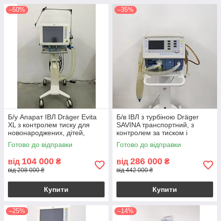
–50%
–35%
Б/у Апарат ІВЛ Dräger Evita
Б/в ІВЛ з турбіною Dräger
XL з контролем тиску для
SAVINA транспортний, з
новонароджених, дітей,
контролем за тиском і
дорослих, масочної
об'ємом, для дітей і дорослих
Готово до відправки
Готово до відправки
вентиляції
104 000
286 000
від
₴
від
₴
від 208 000 ₴
від 442 000 ₴
Купити
Купити
–25%
–14%