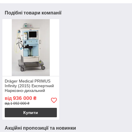
Подібні товари компанії
Dräger Medical PRIMUS
Infinity (2015) Експертний
Наркозно-дихальний
апарат з випарником
936 000
від
₴
від 1 092 000 ₴
Купити
Акційні пропозиції та новинки