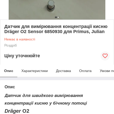
Датчик для вимірювання концентрації кисню
Dräger O2 Sensor 6850930 для Primus, Julian
Немає в наявності
Роздріб
Ціну уточнюйте
Опис
Характеристики
Доставка
Оплата
Умови п
Опис
Датчик для швидкого вимірювання
концентрації кисню у бічному потоці
Dräger
O2