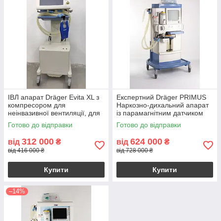
ІВЛ апарат Dräger Evita XL з
Експертний Dräger PRIMUS
компресором для
Наркозно-дихальний апарат
неінвазивної вентиляції, для
із парамагнітним датчиком
новонароджених, дітей і
кисню
Готово до відправки
Готово до відправки
дорослих
312 000
624 000
від
₴
від
₴
від 416 000 ₴
від 728 000 ₴
Купити
Купити
–14%