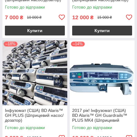
Готово до відправки
Готово до відправки
7 000
12 000
₴
₴
10 000 ₴
15 000 ₴
Купити
Купити
–18%
–14%
Інфузомат (США) BD Alaris™
2017 рік! Інфузомат (США)
GH PLUS (Шприцевий насос/
BD Alaris™ GH Guardrails™
дозатор)
PLUS MK4 (Шприцевий
насос/дозатор)
Готово до відправки
Готово до відправки