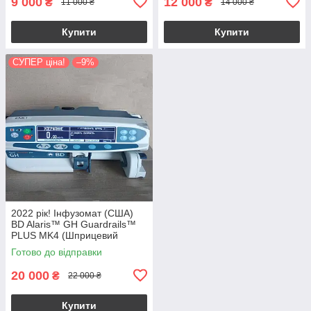
9 000
12 000
₴
₴
11 000 ₴
14 000 ₴
Купити
Купити
СУПЕР ціна!
–9%
2022 рік! Інфузомат (США)
BD Alaris™ GH Guardrails™
PLUS MK4 (Шприцевий
насос/дозатор)
Готово до відправки
20 000
₴
22 000 ₴
Купити