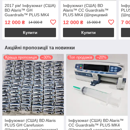
2017 рік! Інфузомат (США)
Інфузомат (США) BD
Інфу
BD Alaris™ GH
Alaris™ CC Guardrails™
PLUS
Guardrails™ PLUS MK4
PLUS MK4 (Шприцевий
(Шпр
(Шприцевий насос/
насос/дозатор)
доза
12 000
12 000
7 0
₴
₴
14 000 ₴
15 000 ₴
дозатор)
Купити
Купити
Акційні пропозиції та новинки
Краща пропозиція
–30%
Топ продажів
–20%
Інфузомат (США) BD Alaris
Інфузомат (США) BD Alaris™
PLUS GH Carefusion
CC Guardrails™ PLUS MK4
(Шприцевий насос/дозатор)
(Шприцевий насос/дозатор)