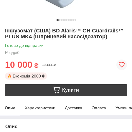
Інфузомат (США) BD Alaris™ GH Guardrails™
PLUS MK4 (Шприцевий насос/дозатор)
Готово до відправки
Роздріб
10 000
₴
12 000 ₴
Економія
2000 ₴
Купити
Опис
Характеристики
Доставка
Оплата
Умови п
Опис