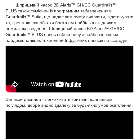
Шприцевий насос BD Alaris™ GH/CC Guardrails™
PLUS також сумісний із програмним забезпеченням
Guardrails™ Suite, що надає вам змогу виявляти, відстежувати
та, зрештою, запобігати багатьом найбільш шкідливим
помилкам введення. Шприцевий насос BD Alaris™ GH/CC
Guardrails™ PLUS являє собою одну з найбезпечніших і
найдосконаліших технологій Інфузійних насосів на сьогодні
Великий дисплей - легко читати критичні дані одним
поглядом, добре видно здалеку за будь-яких умов освітлення.